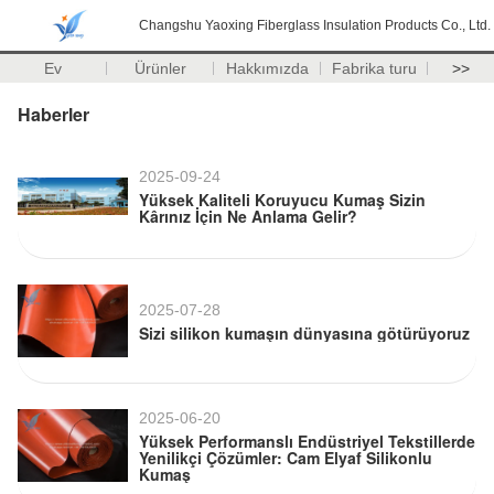
Changshu Yaoxing Fiberglass Insulation Products Co., Ltd.
Ev
Ürünler
Hakkımızda
Fabrika turu
>>
Haberler
2025-09-24
Yüksek Kaliteli Koruyucu Kumaş Sizin
Kârınız İçin Ne Anlama Gelir?
2025-07-28
Sizi silikon kumaşın dünyasına götürüyoruz
2025-06-20
Yüksek Performanslı Endüstriyel Tekstillerde
Yenilikçi Çözümler: Cam Elyaf Silikonlu
Kumaş