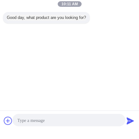
10:11 AM
Good day, what product are you looking for?
2025-07-22
Silicone fabrics: "Universal armour" for
industry
2025-07-22
Uses of Silicone Fabric
2025-03-27
C-Glass Heat Resistant Blanket / Emergency
Fire Blanket For Light Fire Occasions And
Esacpe
sohbet
Teklif isteği
2025-03-27
Anti - Aging Silicone Fiberglass Fabric Good
Heat Insulation And Soft Surface