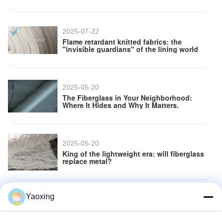
2025-07-22
Flame retardant knitted fabrics: the
"invisible guardians" of the lining world
2025-05-20
The Fiberglass in Your Neighborhood:
Where It Hides and Why It Matters.
2025-05-20
King of the lightweight era: will fiberglass
replace metal?
Yaoxing
2025-05-20
3 Cold Facts: How Fiberglass Can Make
Your Life Safer