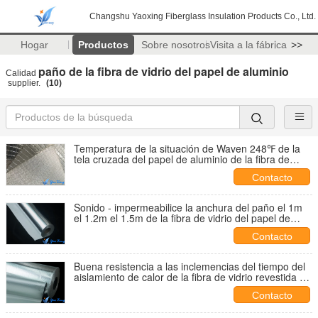
Changshu Yaoxing Fiberglass Insulation Products Co., Ltd.
Hogar
Productos
Sobre nosotros
Visita a la fábrica
>>
paño de la fibra de vidrio del papel de aluminio
Calidad
supplier.
(10)
Temperatura de la situación de Waven 248℉ de la
tela cruzada del papel de aluminio de la fibra de
vidrio de la prenda impermeable del aislamiento
Contacto
Sonido - impermeabilice la anchura del paño el 1m
el 1.2m el 1.5m de la fibra de vidrio del papel de
aluminio para el vehículo de motor
Contacto
Buena resistencia a las inclemencias del tiempo del
aislamiento de calor de la fibra de vidrio revestida de
aluminio ligera fina
Contacto