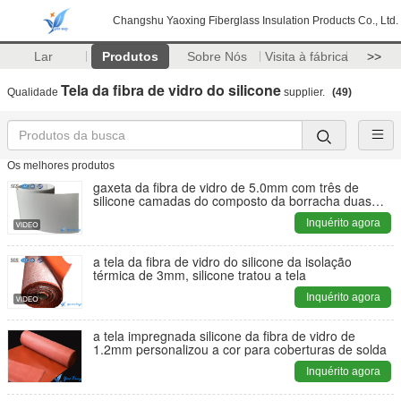
Changshu Yaoxing Fiberglass Insulation Products Co., Ltd.
Lar
Produtos
Sobre Nós
Visita à fábrica
>>
Tela da fibra de vidro do silicone
Qualidade
supplier.
(49)
Os melhores produtos
gaxeta da fibra de vidro de 5.0mm com três de
silicone camadas do composto da borracha duas
camadas de pano da fibra de vidro
Inquérito agora
a tela da fibra de vidro do silicone da isolação
térmica de 3mm, silicone tratou a tela
Inquérito agora
a tela impregnada silicone da fibra de vidro de
1.2mm personalizou a cor para coberturas de solda
Inquérito agora