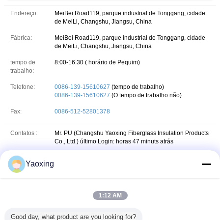
Endereço:
MeiBei Road119, parque industrial de Tonggang, cidade
de MeiLi, Changshu, Jiangsu, China
Fábrica:
MeiBei Road119, parque industrial de Tonggang, cidade
de MeiLi, Changshu, Jiangsu, China
tempo de
8:00-16:30 ( horário de Pequim)
trabalho:
Telefone:
0086-139-15610627
(tempo de trabalho)
0086-139-15610627
(O tempo de trabalho não)
Fax:
0086-512-52801378
Contatos :
Mr. PU (Changshu Yaoxing Fiberglass Insulation Products
Co., Ltd.)
último Login: horas 47 minuts atrás
Cargo :
Manager
Yaoxing
Telefone :
+86 13915610627
+8613915610627
Whatsapp
WHATSAPP :
1:12 AM
+86 13915610627
wechat
WeChat :
Good day, what product are you looking for?