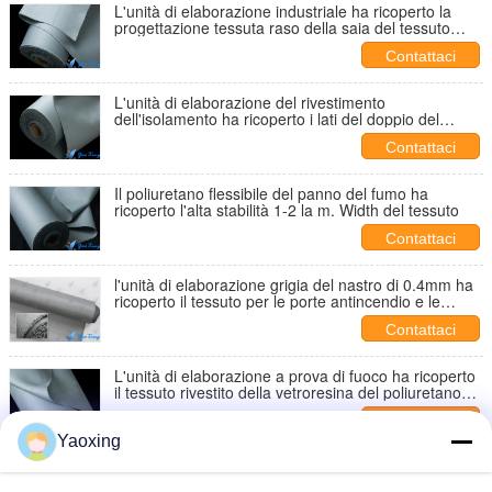
L'unità di elaborazione industriale ha ricoperto la
progettazione tessuta raso della saia del tessuto
0.8mm del poliestere
Contattaci
L'unità di elaborazione del rivestimento
dell'isolamento ha ricoperto i lati del doppio del
tessuto centigrado 550 gradi
Contattaci
Il poliuretano flessibile del panno del fumo ha
ricoperto l'alta stabilità 1-2 la m. Width del tessuto
Contattaci
l'unità di elaborazione grigia del nastro di 0.4mm ha
ricoperto il tessuto per le porte antincendio e le
tende del fuoco
Contattaci
L'unità di elaborazione a prova di fuoco ha ricoperto
il tessuto rivestito della vetroresina del poliuretano
del panno del FUMO
Contattaci
Yaoxing
L'unità di elaborazione di resistenza all'abrasione ha
ricoperto il tessuto ignifugo per Gray Colour