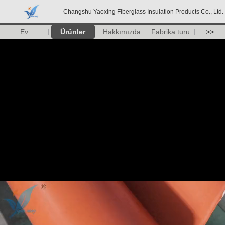
Changshu Yaoxing Fiberglass Insulation Products Co., Ltd.
Ev
Ürünler
Hakkımızda
Fabrika turu
>>