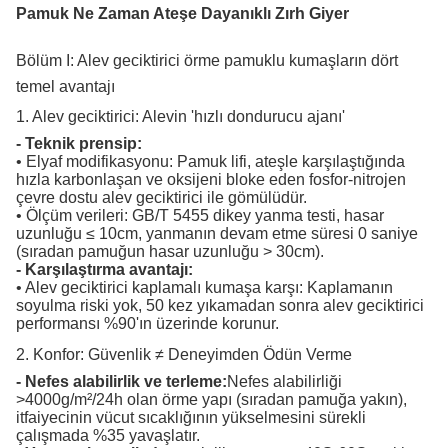
Pamuk Ne Zaman Ateşe Dayanıklı Zırh Giyer
Bölüm I: Alev geciktirici örme pamuklu kumaşların dört
temel avantajı
1. Alev geciktirici: Alevin 'hızlı dondurucu ajanı'
- Teknik prensip:
• Elyaf modifikasyonu: Pamuk lifi, ateşle karşılaştığında
hızla karbonlaşan ve oksijeni bloke eden fosfor-nitrojen
çevre dostu alev geciktirici ile gömülüdür.
• Ölçüm verileri: GB/T 5455 dikey yanma testi, hasar
uzunluğu ≤ 10cm, yanmanın devam etme süresi 0 saniye
(sıradan pamuğun hasar uzunluğu > 30cm).
- Karşılaştırma avantajı:
• Alev geciktirici kaplamalı kumaşa karşı: Kaplamanın
soyulma riski yok, 50 kez yıkamadan sonra alev geciktirici
performansı %90'ın üzerinde korunur.
2. Konfor: Güvenlik ≠ Deneyimden Ödün Verme
- Nefes alabilirlik ve terleme:
Nefes alabilirliği
>4000g/m²/24h olan örme yapı (sıradan pamuğa yakın),
itfaiyecinin vücut sıcaklığının yükselmesini sürekli
çalışmada %35 yavaşlatır.