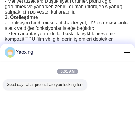
- Maliyet tuzakları: Düşük fiyatlı ürünler, pamuk gibi
görünmek ve yanarken zehirli duman (hidrojen siyanür)
salmak için polyester kullanabilir.
3. Özelleştirme
- Fonksiyon bindirmesi: anti-bakteriyel, UV koruması, anti-
statik ve diğer fonksiyonlar isteğe bağlıdır;
- İşlem adaptasyonu: dijital baskı, kırışıklık presleme,
kompozit TPU film vb. gibi derin işlemleri destekler.
Yaoxing
Recommended Products
5:01 AM
Good day, what product are you looking for?
 Kauçuk
Anti-Yaşlanma
Çift taraflı
500 Derece
Yüksek sıc
iberglas
Silikon Kumaş
korozyona
Fahrenheit'e 1m
silikon ka
rtılmaya
Yumuşak Isı
dayanıklı silikon
Genişlik Silikon
lif ku
ınmaya
İzolatörü
kumaş Ateş
Bileşik Fiberglas
-40°C
nıklı
geçirmez
Kumaş Toleransı
200°C'ye
Dil değiştir
Turkish