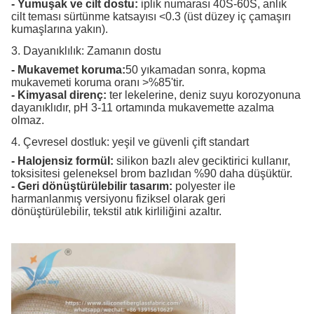
- Yumuşak ve cilt dostu:
iplik numarası 40S-60S, anlık
cilt teması sürtünme katsayısı <0.3 (üst düzey iç çamaşırı
kumaşlarına yakın).
3. Dayanıklılık: Zamanın dostu
- Mukavemet koruma:
50 yıkamadan sonra, kopma
mukavemeti koruma oranı >%85'tir.
- Kimyasal direnç:
ter lekelerine, deniz suyu korozyonuna
dayanıklıdır, pH 3-11 ortamında mukavemette azalma
olmaz.
4. Çevresel dostluk: yeşil ve güvenli çift standart
- Halojensiz formül:
silikon bazlı alev geciktirici kullanır,
toksisitesi geleneksel brom bazlıdan %90 daha düşüktür.
- Geri dönüştürülebilir tasarım:
polyester ile
harmanlanmış versiyonu fiziksel olarak geri
dönüştürülebilir, tekstil atık kirliliğini azaltır.