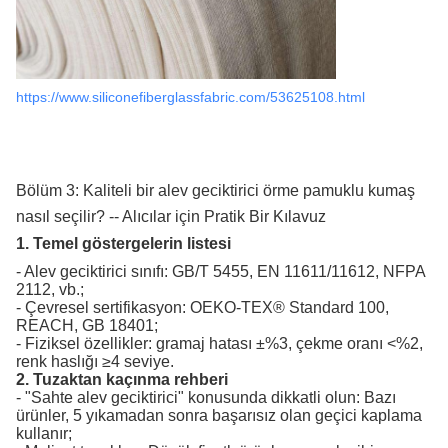
https://www.siliconefiberglassfabric.com/53625108.html
Bölüm 3: Kaliteli bir alev geciktirici örme pamuklu kumaş
nasıl seçilir? -- Alıcılar için Pratik Bir Kılavuz
1. Temel göstergelerin listesi
- Alev geciktirici sınıfı: GB/T 5455, EN 11611/11612, NFPA
2112, vb.;
- Çevresel sertifikasyon: OEKO-TEX® Standard 100,
REACH, GB 18401;
- Fiziksel özellikler: gramaj hatası ±%3, çekme oranı <%2,
renk haslığı ≥4 seviye.
2. Tuzaktan kaçınma rehberi
- "Sahte alev geciktirici" konusunda dikkatli olun: Bazı
ürünler, 5 yıkamadan sonra başarısız olan geçici kaplama
kullanır;