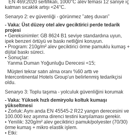
EN 469:2020 sertifikalı, 1000°C alev teması 12 saniye iç
katman sıcaklık artışı <24°C.
Senaryo 2: ev güvenliği - görünmez "ateş duvarı"
- Vaka: Üst düzey otel alev geciktirici perde tedarik
projesi
• Gereksinimler: GB 8624 B1 seviye standardına uyun,
ipek benzeri örtüyü ve baskı netliğini koruyun.
• Program: 210g/m² alev geciktirici örme pamuklu kumaş +
dijital baskı süreci.
• Sonuçlar:
Yanma Duman Yoğunluğu Derecesi <15;
Müşteri tekrar satın alma oranı %60 arttı ve
Intercontinental Hotels Group'un belirlenmiş tedarikçisi
oldu.
Senaryo 3: Toplu taşıma - yolculuk güvenliğini korumak
- Vaka: Yüksek hızlı demiryolu koltuk kumaşı
yükseltmesi
• Zorluk: Aynı anda EN 45545-2 R22 yangın derecesini ve
100.000 kez aşınma direnci testini karşılaması gerekir.
• Yenilik: 320g/m² alev geciktirici pamuk/polyester (70/30)
örme kumaş + mikro elastik işlem.
• Etki: