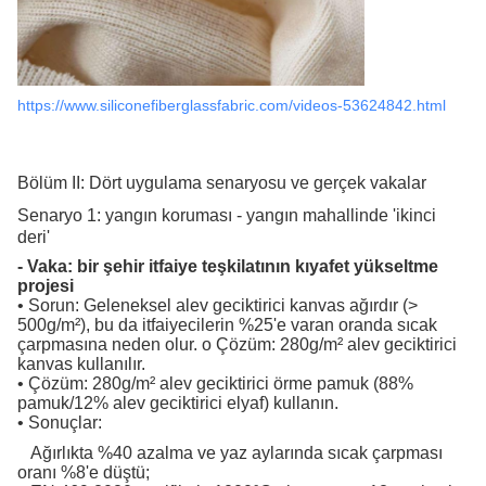
https://www.siliconefiberglassfabric.com/videos-53624842.html
Bölüm II: Dört uygulama senaryosu ve gerçek vakalar
Senaryo 1: yangın koruması - yangın mahallinde 'ikinci
deri'
- Vaka: bir şehir itfaiye teşkilatının kıyafet yükseltme
projesi
• Sorun: Geleneksel alev geciktirici kanvas ağırdır (>
500g/m²), bu da itfaiyecilerin %25'e varan oranda sıcak
çarpmasına neden olur. o Çözüm: 280g/m² alev geciktirici
kanvas kullanılır.
• Çözüm: 280g/m² alev geciktirici örme pamuk (88%
pamuk/12% alev geciktirici elyaf) kullanın.
• Sonuçlar:
Ağırlıkta %40 azalma ve yaz aylarında sıcak çarpması
oranı %8'e düştü;