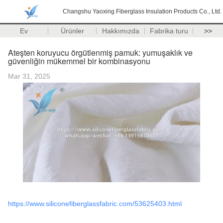
Changshu Yaoxing Fiberglass Insulation Products Co., Ltd.
Ev
Ürünler
Hakkımızda
Fabrika turu
>>
Ateşten koruyucu örgütlenmiş pamuk: yumuşaklık ve
güvenliğin mükemmel bir kombinasyonu
Mar 31, 2025
https://www.siliconefiberglassfabric.com/53625403.html