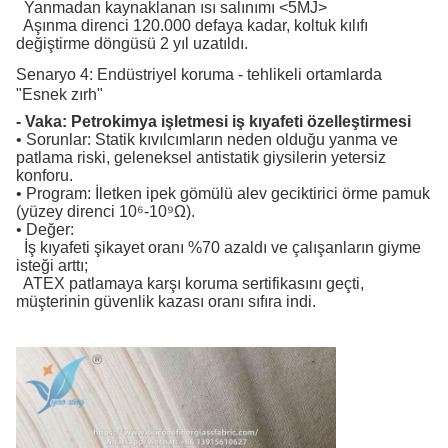
Yanmadan kaynaklanan ısı salınımı <5MJ>
Aşınma direnci 120.000 defaya kadar, koltuk kılıfı
değiştirme döngüsü 2 yıl uzatıldı.
Senaryo 4: Endüstriyel koruma - tehlikeli ortamlarda
"Esnek zırh"
- Vaka: Petrokimya işletmesi iş kıyafeti özelleştirmesi
• Sorunlar: Statik kıvılcımların neden olduğu yanma ve
patlama riski, geleneksel antistatik giysilerin yetersiz
konforu.
• Program: İletken ipek gömülü alev geciktirici örme pamuk
(yüzey direnci 10⁶-10⁹Ω).
• Değer:
İş kıyafeti şikayet oranı %70 azaldı ve çalışanların giyme
isteği arttı;
ATEX patlamaya karşı koruma sertifikasını geçti,
müşterinin güvenlik kazası oranı sıfıra indi.