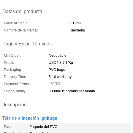
Datos del producto
Place of Origin:
CHINA
Nombre de la marca:
Jiacheng
Pago y Envío Términos
Min Order:
Negotiable
Precio:
USD4.8-7.1/Kg
Packaging:
PVC bags
Delivery Time:
5-10 work days
Payment Terms:
L/C,T/T
Supply Ability:
300000 kilograms per month
descripción
Tela de alineación ignífuga
Paquete:
Paquete del PVC