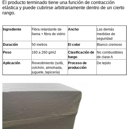
El producto terminado tiene una función de contracción
elástica y puede cubrirse arbitrariamente dentro de un cierto
rango.
Ingrediente
Fibra retardante de
Ancho
Las demás
llama + fibra de vidrio
medidas de
seguridad
Duración
50 metros
El color
Blanco cremoso
Peso
160 a 260 g/m2
Clasificación de
No combustibles
fuego
de clase A
Aplicación
Revestimiento (sofá,
Proceso de
De tejido
colchón, almohada,
producción
juguete, tapicería)