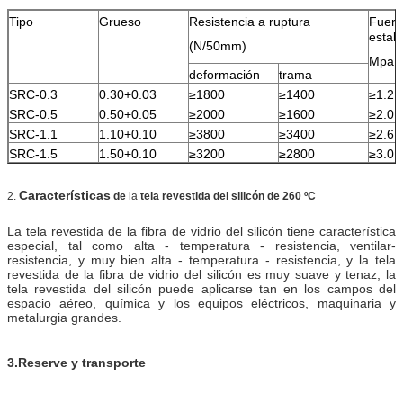
Tipo
Grueso
Resistencia a ruptura
Fuerz
estall
(N/50mm)
Mpa
deformación
trama
SRC-0.3
0.30+0.03
≥1800
≥1400
≥1.2
SRC-0.5
0.50+0.05
≥2000
≥1600
≥2.0
SRC-1.1
1.10+0.10
≥3800
≥3400
≥2.6
SRC-1.5
1.50+0.10
≥3200
≥2800
≥3.0
Características
2.
de
la
tela revestida del silicón de 260 ºC
La tela revestida de la fibra de vidrio del silicón tiene característica
especial, tal como alta - temperatura - resistencia, ventilar-
resistencia, y muy bien alta - temperatura - resistencia, y la tela
revestida de la fibra de vidrio del silicón es muy suave y tenaz, la
tela revestida del silicón puede aplicarse tan en los campos del
espacio aéreo, química y los equipos eléctricos, maquinaria y
metalurgia grandes.
3.Reserve y transporte