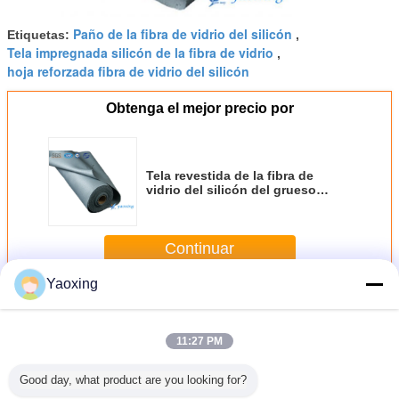
Paño de la fibra de vidrio del silicón
Etiquetas:
,
Tela impregnada silicón de la fibra de vidrio
,
hoja reforzada fibra de vidrio del silicón
Obtenga el mejor precio por
Tela revestida de la fibra de
vidrio del silicón del grueso
0.30m m
Continuar
Yaoxing
Tela revestida de la fibra de vidrio del silicón
Más
11:27 PM
Good day, what product are you looking for?
 silicona
Tejido de fibra de
Tela de fibra de
Tejido de fibra de
Protección