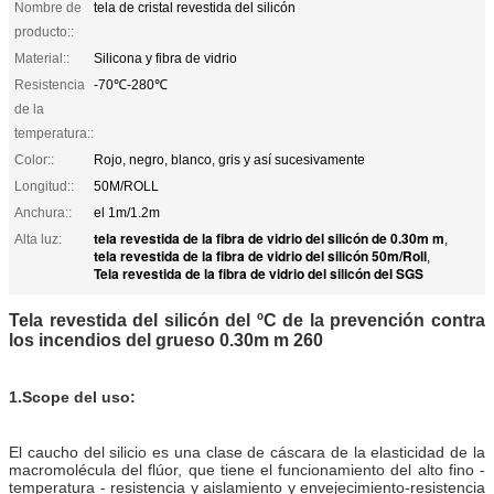
Nombre de
tela de cristal revestida del silicón
producto::
Material::
Silicona y fibra de vidrio
Resistencia
-70℃-280℃
de la
temperatura::
Color::
Rojo, negro, blanco, gris y así sucesivamente
Longitud::
50M/ROLL
Anchura::
el 1m/1.2m
tela revestida de la fibra de vidrio del silicón de 0.30m m
Alta luz:
,
tela revestida de la fibra de vidrio del silicón 50m/Roll
,
Tela revestida de la fibra de vidrio del silicón del SGS
Tela revestida del silicón del ºC de la prevención contra
los incendios del grueso 0.30m m 260
1.Scope del uso:
El caucho del silicio es una clase de cáscara de la elasticidad de la
macromolécula del flúor, que tiene el funcionamiento del alto fino -
temperatura - resistencia y aislamiento y envejecimiento-resistencia