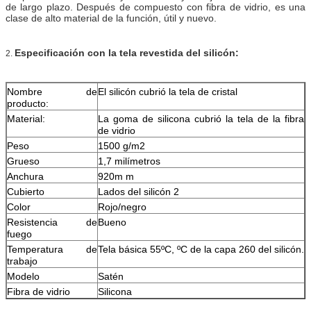
de largo plazo. Después de compuesto con fibra de vidrio, es una
clase de alto material de la función, útil y nuevo.
Especificación con la tela revestida del silicón:
2.
Nombre de
El silicón cubrió la tela de cristal
producto:
Material:
La goma de silicona cubrió la tela de la fibra
de vidrio
Peso
1500 g/m2
Grueso
1,7 milímetros
Anchura
920m m
Cubierto
Lados del silicón 2
Color
Rojo/negro
Resistencia de
Bueno
fuego
Temperatura de
Tela básica 55ºC, ºC de la capa 260 del silicón.
trabajo
Modelo
Satén
Fibra de vidrio
Silicona