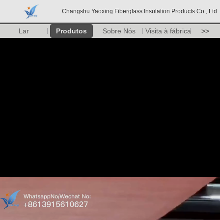
Changshu Yaoxing Fiberglass Insulation Products Co., Ltd.
Lar
Produtos
Sobre Nós
Visita à fábrica
>>