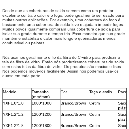
Desde que as coberturas de solda servem como um protetor
excelente contra o calor e o fogo, pode igualmente ser usado para
muitas outras aplicações. Por exemplo, uma cobertura do fogo é
basicamente uma cobertura de solda leve e ajuda a impedir fogos.
Muitos povos igualmente compram uma cobertura de solda para
isolar sua grade durante o tempo frio. Essa maneira que sua grade
mantém e estabiliza o calor mais longo e queimaduras menos
combustível ou pelotas.
Nós usamos geralmente o fio da fibra do C-vidro para produzir a
tela da fibra de vidro. Então nós produziremos coberturas de solda
com estas telas da fibra de vidro. Os produtos são macios e lisos.
Nós podemos movê-los facilmente. Assim nós podemos usá-los
quase em toda parte.
Modelo
Tamanho
Cor
Teça o estilo
Pacot
(mm*mm)
YXF1.0*1.0
1000*1000
Branco/Brown
Cetim
Sacos
plásti
YXF1.2*1.2
1200*1200
Branco/Brown
Cetim
Sacos
plásti
YXF1.2*1.8
1200*1800
Branco/Brown
Cetim
Sacos