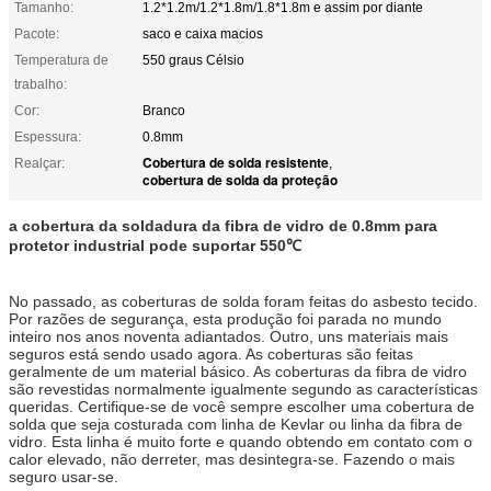
Tamanho:
1.2*1.2m/1.2*1.8m/1.8*1.8m e assim por diante
Pacote:
saco e caixa macios
Temperatura de
550 graus Célsio
trabalho:
Cor:
Branco
Espessura:
0.8mm
Cobertura de solda resistente
Realçar:
,
cobertura de solda da proteção
a cobertura da soldadura da fibra de vidro de 0.8mm para
protetor industrial pode suportar 550℃
No passado, as coberturas de solda foram feitas do asbesto tecido.
Por razões de segurança, esta produção foi parada no mundo
inteiro nos anos noventa adiantados. Outro, uns materiais mais
seguros está sendo usado agora. As coberturas são feitas
geralmente de um material básico. As coberturas da fibra de vidro
são revestidas normalmente igualmente segundo as características
queridas. Certifique-se de você sempre escolher uma cobertura de
solda que seja costurada com linha de Kevlar ou linha da fibra de
vidro. Esta linha é muito forte e quando obtendo em contato com o
calor elevado, não derreter, mas desintegra-se. Fazendo o mais
seguro usar-se.