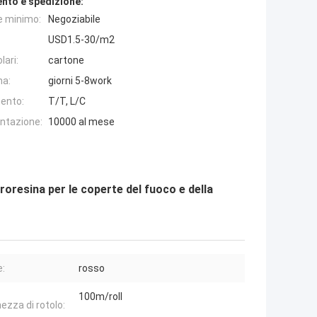
nto e spedizione:
e minimo:
Negoziabile
USD1.5-30/m2
lari:
cartone
na:
giorni 5-8work
ento:
T/T, L/C
entazione:
10000 al mese
roresina per le coperte del fuoco e della
e:
rosso
100m/roll
ezza di rotolo: