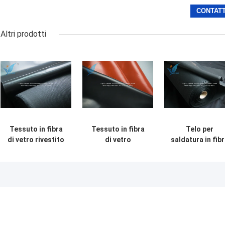
Altri prodotti
Tessuto in fibra
Tessuto in fibra
Telo per
di vetro rivestito
di vetro
saldatura in fib
in silicone da
siliconata da 50
di vetro rivestit
1000 mm
m, grado
in gomma
resistente al
industriale
siliconica da 1
calore da -40 a
resistente al
mm, tessuto
200°C
calore
ignifugo