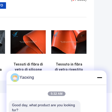
Tessuti di fibra di
Tessuto in fibra
ra
vetro di silicone
di vetro rivestito
a
rosso per coperte
in silicone per
Yaoxing
antincendio e
alte temperature
giunti di
-40°C a 200°C
espansione
5:32 AM
Good day, what product are you looking 
for?