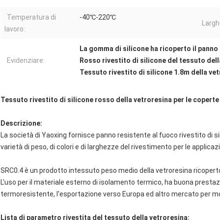
Temperatura di
-40℃-220℃
Largh
lavoro:
La gomma di silicone ha ricoperto il panno 
Evidenziare:
Rosso rivestito di silicone del tessuto del
Tessuto rivestito di silicone 1.8m della ve
Tessuto rivestito di silicone rosso della vetroresina per le coperte
Descrizione:
La società di Yaoxing fornisce panno resistente al fuoco rivestito di si
varietà di peso, di colori e di larghezze del rivestimento per le applicazi
SRC0.4 è un prodotto intessuto peso medio della vetroresina ricoperto 
L'uso per il materiale esterno di isolamento termico, ha buona presta
termoresistente, l'esportazione verso Europa ed altro mercato per mol
Lista di parametro rivestita del tessuto della vetroresina: