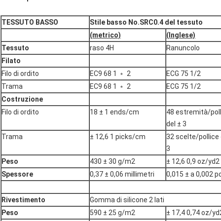
TESSUTO BASSO
Stile basso No.SRC0.4 del tessuto
(metrico)
(Inglese)
Tessuto
raso 4H
Ranuncolo
Filato
Filo di ordito
EC9 68 1 ﹡ 2
ECG 75 1/2
Trama
EC9 68 1 ﹡ 2
ECG 75 1/2
Costruzione
Filo di ordito
18 ± 1 ends/cm
48 estremità/pol
del ± 3
Trama
± 12,6 1 picks/cm
32 scelte/pollice 
3
Peso
430 ± 30 g/m2
± 12,6 0,9 oz/yd2
Spessore
0,37 ± 0,06 millimetri
0,015 ± a 0,002 pol
Rivestimento
Gomma di silicone 2 lati
Peso
590 ± 25 g/m2
± 17,4 0,74 oz/yd