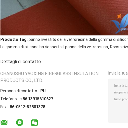
Prodotto Tag:
panno rivestito della vetroresina della gomma di silico
,
La gomma di silicone ha ricoperto il panno della vetroresina
Rosso rive
Dettagli di contatto
CHANGSHU YAOXING FIBERGLASS INSULATION
Invia la tu
PRODUCTS CO., LTD.
Persona di contatto:
PU
Telefono:
+86 13915610627
Fax:
86-0512-52801378