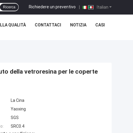
Richiedere un preventivo
|
Italian
Ricerca
LLA QUALITÀ
CONTATTACI
NOTIZIA
CASI
uto della vetroresina per le coperte
La Cina
Yaoxing
SGS
o:
SRC0.4