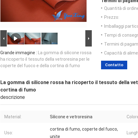
Termini di pagame
Quantità di ordin
Prezzo:
Imballaggi partico
Tempi di conseg
Termini di pagam
Grande immagine :
La gomma di silicone rossa
Capacità di alim
ha ricoperto il tessuto della vetroresina per le
Contatto
coperte del fuoco e della cortina di fumo
La gomma di silicone rossa ha ricoperto il tessuto della vet
cortina di fumo
descrizione
Material:
Silicone e vetroresina
Color
cortina di fumo, coperte del fuoco,
Uso:
Lungh
unite