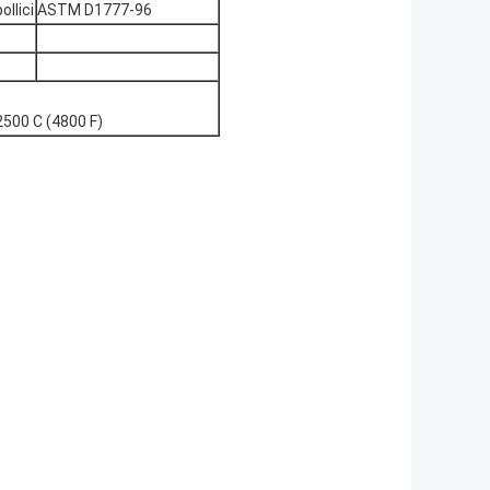
ollici
ASTM D1777-96
2500 C (4800 F)