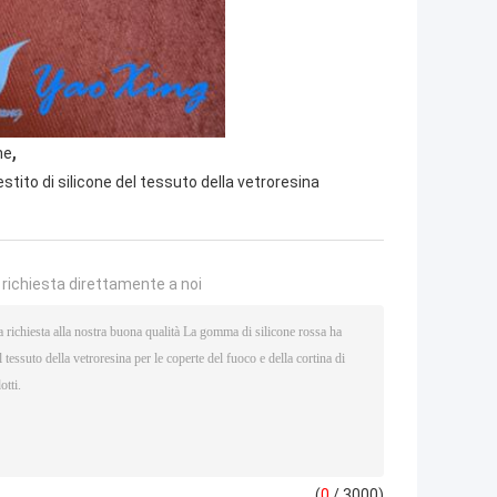
,
ne
stito di silicone del tessuto della vetroresina
a richiesta direttamente a noi
(
0
/ 3000)