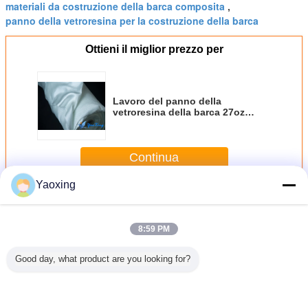
materiali da costruzione della barca composita
,
panno della vetroresina per la costruzione della barca
Ottieni il miglior prezzo per
Lavoro del panno della
vetroresina della barca 27oz
nell'ambito di temperatura
elevata per la coperta di
saldatura
Continua
Yaoxing
Panno ad alta temperatura della vetroresina
Più
8:59 PM
Good day, what product are you looking for?
stenza al
Lo SGS ha
Alto tessuto della
Panno ad alta
Alto te
el panno
passato l'alto
vetroresina della
temperatura
resistent
troresina
tessuto della
silice del panno
trattato
silice p
eratura
vetroresina della
ad alta
termicamente
copert