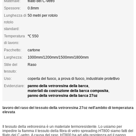
Materiale:
filato del C-vetro
Spessore:
0.8mm
Lunghezza di
50 metri per rotolo
rotolo
standard:
Temperatura
℃ 550
di lavoro:
Pacchetto:
cartone
Larghezza:
1000mm/1200mm/1500mm/1800mm
Stile del
Raso
tessuto:
Uso:
coperta del fuoco, a prova di fuoco, industriale protettivo
panno della vetroresina della barca
Evidenziare:
,
materiali da costruzione della barca composita
,
panno della vetroresina della barca 27oz
lavoro del raso del tessuto della vetroresina 27oz nell'ambito di temperatura
elevata
Il tessuto della vetroresina è un materiale termoresistente. Lo usiamo per
impedire la fiamma il tessuto della fibra di vetro spreading.HT800 siamo fatti del
filato del C-vetro. A causa del raso, HT800 ha ad alta resistenza ed il panno