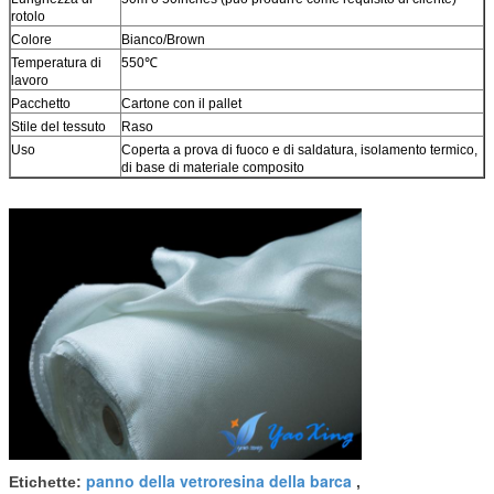
rotolo
Colore
Bianco/Brown
Temperatura di
550℃
lavoro
Pacchetto
Cartone con il pallet
Stile del tessuto
Raso
Uso
Coperta a prova di fuoco e di saldatura, isolamento termico,
di base di materiale composito
panno della vetroresina della barca
Etichette:
,