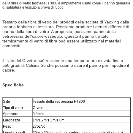
della fibra di vetro fastness.HT800 è ampiamente usato come il panno generale
di saldatura e tessuto a prova di fuoco.
Tessuto della fibra di vetro dei prodotti della società di Yaoxing dalla
propria fabbrica di tessitura. Possiamo produrre i generi differenti di
panno della fibra di vetro. A proposito, possiamo panno della
vetroresina dell'calore-ossequio. Questo il panno trattato
termicamente di vetro di fibra può essere utilizzato nei materiali
compositi.
il filato del C-vetro può resistente una temperatura elevata fino a
550 gradi di Celsius.So che possiamo usare il panno per impedire il
calore.
Specifiche
Stile
Tessuto della vetroresina HT800
Tipo di vetro
C-vetro
Spessore
0.8mm
Larghezza
1m/1.2m/1.5m/1.8m
Peso
27oz/yd
Lunghezza di
50m o 50inches (può produrre come requisito di cliente)