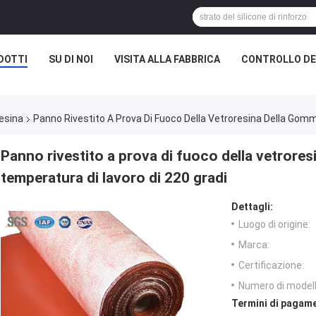
DOTTI
SU DI NOI
VISITA ALLA FABBRICA
CONTROLLO DE
resina
Panno Rivestito A Prova Di Fuoco Della Vetroresina Della Gomm
Panno rivestito a prova di fuoco della vetrores
temperatura di lavoro di 220 gradi
Dettagli:
Luogo di origine:
Marca:
Certificazione:
Numero di modell
Termini di pagame