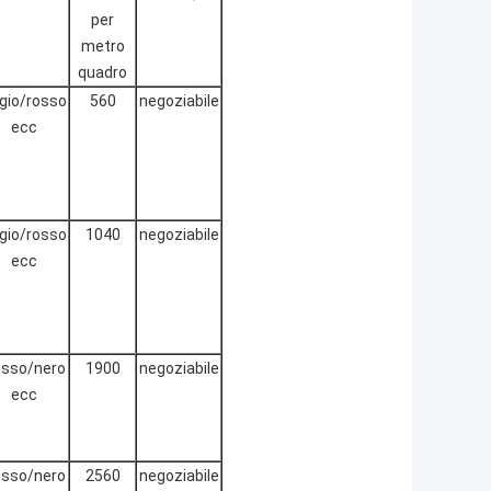
per
metro
quadro
igio/rosso
560
negoziabile
ecc
igio/rosso
1040
negoziabile
ecc
sso/nero
1900
negoziabile
ecc
sso/nero
2560
negoziabile