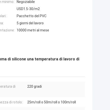
e minimo:
Negoziabile
USD1.5-30/m2
lari:
Pacchetto del PVC
na:
5 giorni del lavoro
entazione:
10000 metri al mese
mma di silicone una temperatura di lavoro di
ratura di
220 gradi
ezza di rotolo:
25m/roll o 50m/roll o 100m/roll