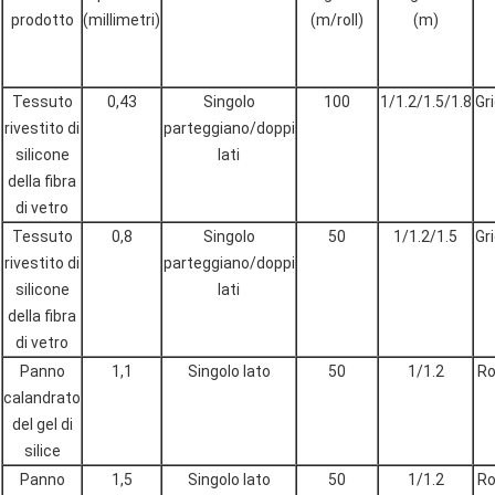
prodotto
(millimetri)
(m/roll)
(m)
Tessuto
0,43
Singolo
100
1/1.2/1.5/1.8
Gr
rivestito di
parteggiano/doppi
silicone
lati
della fibra
di vetro
Tessuto
0,8
Singolo
50
1/1.2/1.5
Gr
rivestito di
parteggiano/doppi
silicone
lati
della fibra
di vetro
Panno
1,1
Singolo lato
50
1/1.2
Ro
calandrato
del gel di
silice
Panno
1,5
Singolo lato
50
1/1.2
Ro