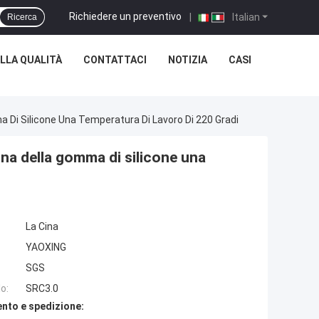
Richiedere un preventivo
|
Italian
Ricerca
LLA QUALITÀ
CONTATTACI
NOTIZIA
CASI
a Di Silicone Una Temperatura Di Lavoro Di 220 Gradi
ina della gomma di silicone una
La Cina
YAOXING
SGS
o:
SRC3.0
nto e spedizione: