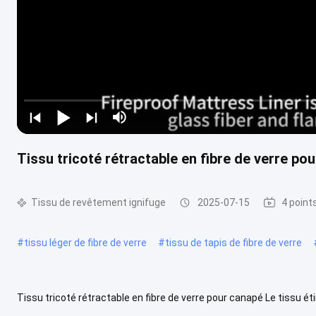
Tissu tricoté rétractable en fibre de verre po
Tissu de revêtement ignifuge
2025-07-15
4 point
#
tissu léger de fibre de verre
#
tissu de tapis de fibre de verre
Tissu tricoté rétractable en fibre de verre pour canapé Le tissu éti
utilisé dans un grand nombre de produits tels que toutes sortes...