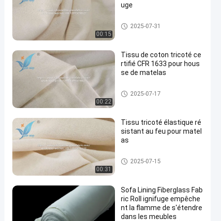
uge
Tissu de revêtement ignifuge
2025-07-31
00:15
Tissu de coton tricoté ce
rtifié CFR 1633 pour hous
se de matelas
Tissu de revêtement ignifuge
2025-07-17
00:22
Tissu tricoté élastique ré
sistant au feu pour matel
as
Tissu de revêtement ignifuge
2025-07-15
00:31
Sofa Lining Fiberglass Fab
ric Roll ignifuge empêche
nt la flamme de s'étendre
dans les meubles