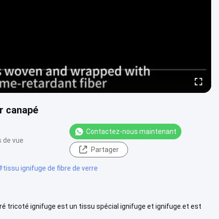
ur canapé
Contactez-nous maintenant
s de vue
Partager
#
tissu ignifuge de fibre de verre
ré tricoté ignifuge est un tissu spécial ignifuge et ignifuge.et est
Voir plus