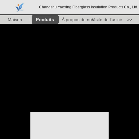
Changshu Yaoxing Fiberglass Insulation Products Co., Ltd.
Maison
Produits
À propos de nous
Visite de l'usine
>>