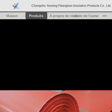
Changshu Yaoxing Fiberglass Insulation Products Co., Ltd.
Maison
Produits
À propos de nous
Visite de l'usine
>>