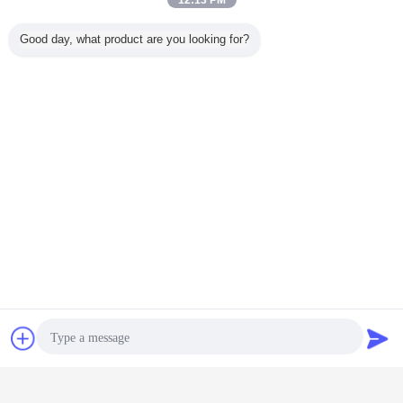
12:13 PM
Good day, what product are you looking for?
Tissu de fibre de verre de silicone
Étiquettes:
,
Tissu de fibre de verre imbibé par silicone
,
feuille de silicone renforcée par fibre de verre
3300g/m2 tissu en verre enduit
de silicone de élargissement
extérieur 2.0mm
Continuer
Bavarder
Demande de
soumission
Tissu enduit de silicone de fibre de verre
Plus