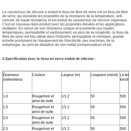
Le caoutchouc de silicone a enduit le tissu de fibre de verre est un tissu de fibre
de verre, qui possède les propriétés de la résistance de la température, anti-
corrosif, de haute résistance et est enduit du caoutchouc de silicone organique.
C'est un nouveau-faire-produit avec les propriétés élevées et les applications
multiples. En raison de son résistance unique et excellente aux hautes
températures, perméabilité et vieillissement, en plus de sa longévité, ce tissu de
fibre de verre est très utilisé dans l'industrie aérospatiale et chimique, grande
échelle produisent de l'équipement de l'électricité, des machines, de la
métallurgie, du joint de dilatation de non-métal (compensateur) et etc.
2.Specification
avec
le tissu en verre enduit de silicone
:
Épaisseur
Couleur
Largeur (m)
Longueur (m/roll)
La tem
(millimètres)
foncti
1,0
Rouge/noir et
1/1.2
50
500
ainsi de suite
1,5
Rouge/noir et
1/1.2
50
500
ainsi de suite
2,0
Rouge/noir et
1/1.2
50
500
ainsi de suite
2,5
Rouge/noir et
1/1.2
50
500