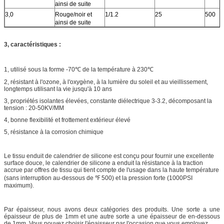
ainsi de suite
3,0
Rouge/noir et
1/1.2
25
500
ainsi de suite
3, caractéristiques :
1, utilisé sous la forme -70℃ de la température à 230℃
2, résistant à l'ozone, à l'oxygène, à la lumière du soleil et au vieillissement,
longtemps utilisant la vie jusqu'à 10 ans
3, propriétés isolantes élevées, constante diélectrique 3-3.2, décomposant la
tension : 20-50KV/MM
4, bonne flexibilité et frottement extérieur élevé
5, résistance à la corrosion chimique
Le tissu enduit de calendrier de silicone est conçu pour fournir une excellente
surface douce, le calendrier de silicone a enduit la résistance à la traction
accrue par offres de tissu qui tient compte de l'usage dans la haute température
(sans interruption au-dessous de ℉ 500) et la pression forte (1000PSI
maximum).
Par épaisseur, nous avons deux catégories des produits. Une sorte a une
épaisseur de plus de 1mm et une autre sorte a une épaisseur de en-dessous
de 1mm. Vous pouvez choisir l'épaisseur par l'occasion que vous employez.