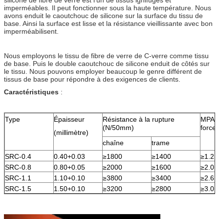
imperméables. Il peut fonctionner sous la haute température. Nous
avons enduit le caoutchouc de silicone sur la surface du tissu de
base. Ainsi la surface est lisse et la résistance vieillissante avec bon
imperméabilisent.
Nous employons le tissu de fibre de verre de C-verre comme tissu
de base. Puis le double caoutchouc de silicone enduit de côtés sur
le tissu. Nous pouvons employer beaucoup le genre différent de
tissus de base pour répondre à des exigences de clients.
Caractéristiques
:
Type
Épaisseur
Résistance à la rupture
MPA é
(N/50mm)
force
(millimètre)
chaîne
trame
SRC-0.4
0.40+0.03
≥1800
≥1400
≥1.2
SRC-0.8
0.80+0.05
≥2000
≥1600
≥2.0
SRC-1.1
1.10+0.10
≥3800
≥3400
≥2.6
SRC-1.5
1.50+0.10
≥3200
≥2800
≥3.0