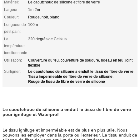
Matériel:
Le caoutchouc de silicone et fibre de verre
Largeur:
1m-2m
Couleur:
Rouge, noir, blanc
Longueur de
100m
petit pain:
La
220 degrés de Celsius
température
fonctionnante:
Utilisation:
Couverture du feu, couverture de soudure, rideau en feu, joint
flexible
Le caoutchouc de silicone a enduit le tissu de fibre de verre
Surligner:
,
Tissu imperméable de fibre de verre de silicone
,
Rouge de tissu de fibre de verre de silicone
Le caoutchouc de silicone a enduit le tissu de fibre de verre
pour ignifuge et Waterprof
Le tissu ignifuge et imperméable est de plus en plus utile. Nous
pouvons les employer dans la porte ou l'extérieur. Le tissu enduit de
silicone de fibre de verre est l'un de tissus ignifuges et