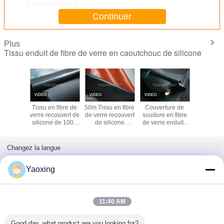
Continuer
Plus
Tissu enduit de fibre de verre en caoutchouc de silicone
Tissu en
Tissu en fibre de
50m Tissu en fibre
Couverture de
Tissu sil
e verre
verre recouvert de
de verre recouvert
soudure en fibre
tissage s
ert de
silicone de 1000
de silicone
de verre enduite
2,5 
e à face
mm résistant à la
résistant à la
de caoutchouc
 rouge
chaleur de -40 à
chaleur de qualité
silicone de 1 mm,
200 °C
industrielle
tissu ignifuge
Changez la langue
French
Yaoxing
11:40 AM
Accueil
|
À propos de nous
|
Contactez-nous
|
Plan du site
|
Privacy Policy
Vue de bureau
Good day, what product are you looking for?